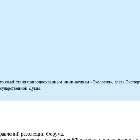
тр содействия природоохранным инициативам «Экология», глава Экспер
сударственной Думы.
правлений резолюции Форума.
гической деятельности, регионов РФ и общественных организа