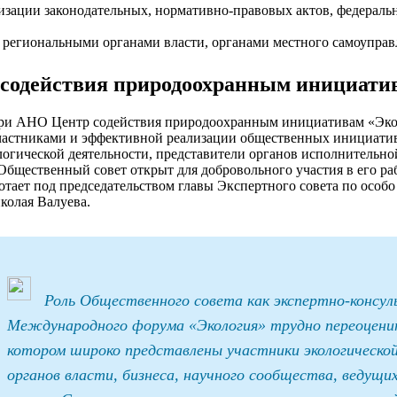
лизации законодательных, нормативно-правовых актов, федераль
, региональными органами власти, органами местного самоупра
содействия природоохранным инициати
ри АНО Центр содействия природоохранным инициативам «Экол
частниками и эффективной реализации общественных инициатив
логической деятельности, представители органов исполнительно
щественный совет открыт для добровольного участия в его раб
аботает под председательством главы Экспертного совета по ос
колая Валуева.
Роль Общественного совета как экспертно-консу
Международного форума «Экология» трудно переоценить
котором широко представлены участники экологическо
органов власти, бизнеса, научного сообщества, веду