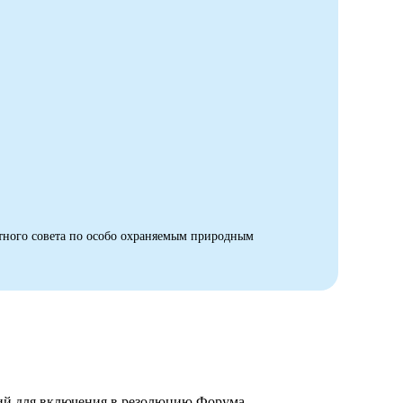
тного совета по особо охраняемым природным
ций для включения в резолюцию Форума.