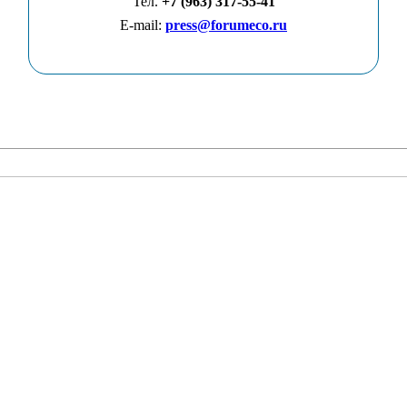
Тел.
+7 (963) 317-55-41
E-mail:
press@forumeco.ru