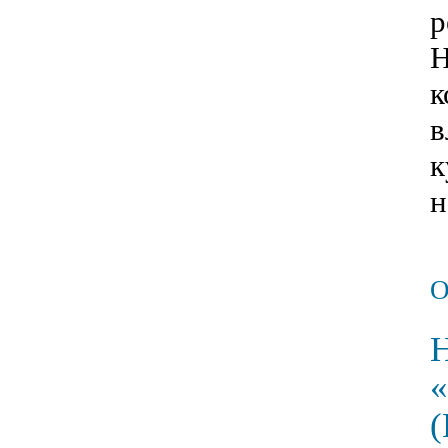
р
Н
к
в
к
н
Н
«
(