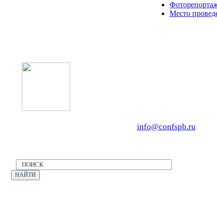
Фоторепортаж
Место провед
Оператор форума: CONFERENCE PO
OOO «Бизнес-Элит»
196191, г. Санкт-Петербург, Ленинский
Тел. +7 (812) 327-93-70, E-mail:
info@confspb.ru
Политика конфиденциальности
©2026 XVII МЕЖДУНАРОДНЫЙ ФОРУМ
ЭКОЛОГИЯ