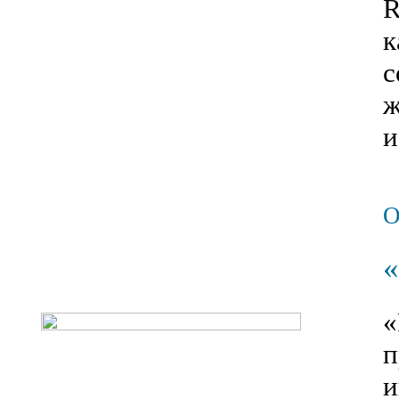
R
к
с
ж
и
«
п
и