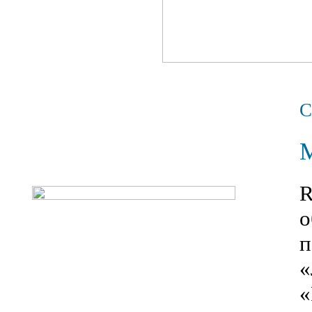
R
о
п
«
«