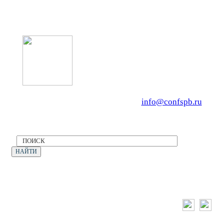
Оператор форума: CONFERENCE PO
OOO «Бизнес-Элит»
196191, г. Санкт-Петербург, Ленинский
Тел. +7 (812) 327-93-70, E-mail:
info@confspb.ru
Политика конфиденциальности
©2026 XVII МЕЖДУНАРОДНЫЙ ФОРУМ
ЭКОЛОГИЯ